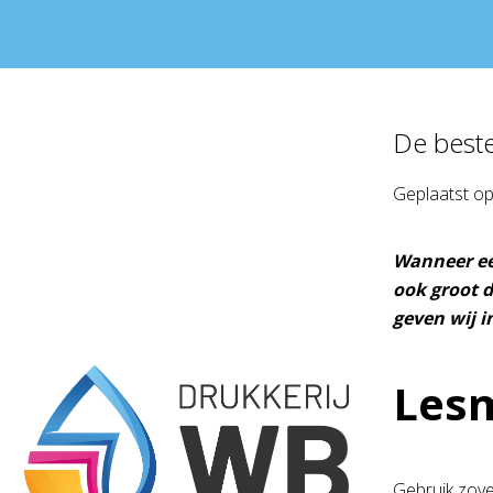
De beste
Geplaatst o
Wanneer e
ook groot d
geven wij i
Lesm
Gebruik zove