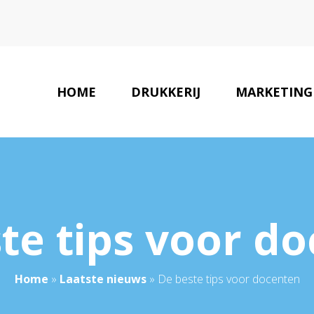
HOME
DRUKKERIJ
MARKETING
te tips voor d
Home
»
Laatste nieuws
»
De beste tips voor docenten