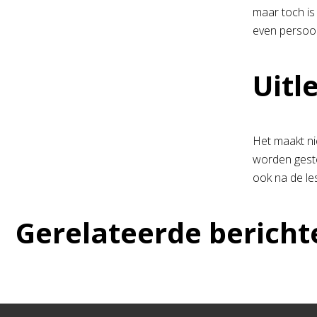
maar toch is
even persoon
Uitl
Het maakt nie
worden gestel
ook na de le
Gerelateerde bericht