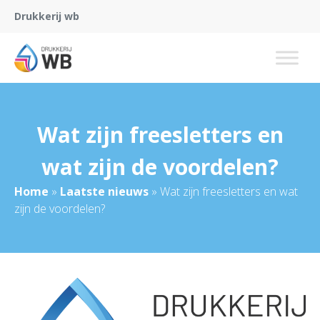
Drukkerij wb
Wat zijn freesletters en
wat zijn de voordelen?
Home
»
Laatste nieuws
»
Wat zijn freesletters en wat
zijn de voordelen?